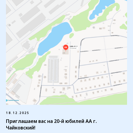
Мы будем рады вам помочь
в выздоровлении от алкоголизма
Расписание групп
Программа 12 шагов
18.12.2025
Приглашаем вас на 20-й юбилей АА г.
Узнать больше про собрания
Чайковский!