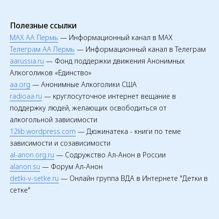
Полезные ссылки
MAX АА Пермь
— Информационный канал в MAX
Телеграм АА Пермь
— Информационный канал в Телеграм
aarussia.ru
— Фонд поддержки движения Анонимных
Алкоголиков «Единство»
aa.org
— Анонимные Алкоголики США
radioaa.ru
— круглосуточное интернет вещание в
поддержку людей, желающих освободиться от
алкогольной зависимости
12lib.wordpress.com
— Дюжинатека - книги по теме
зависимости и созависимости
al-anon.org.ru
— Содружство Ал-Анон в России
alanon.su
— Форум Ал-Анон
detki-v-setke.ru
— Онлайн группа ВДА в Интернете "Детки в
сетке"