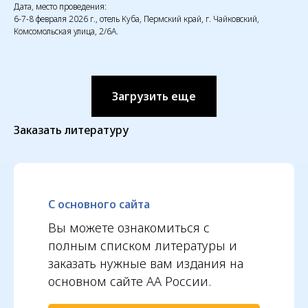
Дата, место проведения:
6-7-8 февраля 2026 г., отель Куба, Пермский край, г. Чайковский,
Комсомольская улица, 2/6А.
Содружество Анонимных
Алкоголиков Пермского
края
Загрузить еще
Обратная связь
Заказать литературу
Политика в отношении обработки
персональных данных
С основного сайта
Вы можете ознакомиться с
полным списком литературы и
заказать нужные вам издания на
основном сайте АА России.