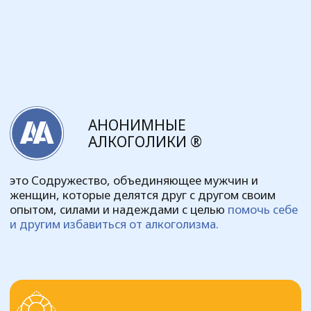
Члены АА не платят ни вступительных, ни
членских взносов. Мы сами себя содержим
благодаря нашим добровольным
пожертвованиям.
В России движение Анонимных алкоголиков
существует с 1988 г. В России сегодня
работают около 700 групп.
Подробнее о Содружестве АА на
основном сайте
АА не связано ни с какой сектой,