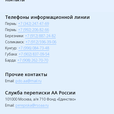
Телефоны информационной линии
Пермь:
+7 (342) 247-47-69
Пермь:
+7 (992) 206-82-66
Березники:
+7 (912) 887-24-82
Соликамск:
+7 (912) 596-39-06
Кунгур:
+7 (996) 084-73-48
Губаха:
+7 (902) 837-09-54
Барда:
+7 (908) 262-70-70
Прочие контакты
Email:
pdo.aa@mail.ru
Служба переписки АА России
101000 Москва, а/я 710 Фонд «Единство»
Email:
perepiska@rsoaa.ru