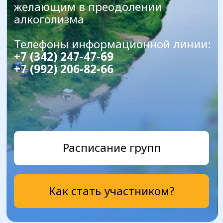
Расписание групп
Как стать участником?
АНОНИМНЫЕ
АЛКОГОЛИКИ ®
это Содружество, объединяющее мужчин и
женщин, которые делятся друг с другом своим
опытом, силами и надеждами с целью
помочь себе
и другим избавиться от алкоголизма.